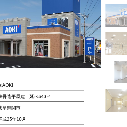
㈱AOKI
鉄骨造平屋建 延べ643㎡
岐阜県関市
平成25年10月